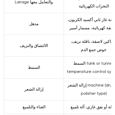
Lairage والتعامل معها
النخزات الكهربائية
الشعر:
المعدات
قة غاز ثاني أكسيد الكربون،
التي
مذهل
تحدد
عقة كهربائية، مسمار أسير
طريقة
عرض
كاكين لاصقة، ناقلة نزيف،
الالتصاق والنزيف
الذبيحة
حوض جمع الدم
4.1
خزانات
السمط tank or tunnel,
السمط
السمط
temperature control sys
مقابل
أنفاق
إزالة الشعر machine (drum or
إزالة الشعر
السمط
polisher type)
4.2
ماكينات
لة أو نفق غازي، آلة تلميع
الغناء والتلميع
نزع