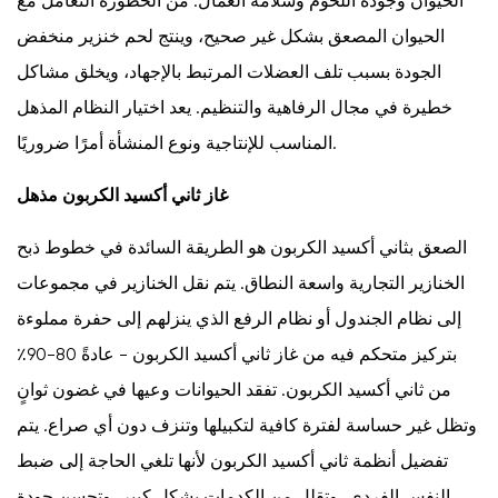
الحيوان وجودة اللحوم وسلامة العمال. من الخطورة التعامل مع
الخنازير
الحيوان المصعق بشكل غير صحيح، وينتج لحم خنزير منخفض
اليدوية
الجودة بسبب تلف العضلات المرتبط بالإجهاد، ويخلق مشاكل
وشبه
خطيرة في مجال الرفاهية والتنظيم. يعد اختيار النظام المذهل
الأوتوماتيكية
المناسب للإنتاجية ونوع المنشأة أمرًا ضروريًا.
والأوتوماتيكية
بالكامل
غاز ثاني أكسيد الكربون مذهل
7.1
خطوط
الصعق بثاني أكسيد الكربون هو الطريقة السائدة في خطوط ذبح
الذبح
الخنازير التجارية واسعة النطاق. يتم نقل الخنازير في مجموعات
اليدوي
إلى نظام الجندول أو نظام الرفع الذي ينزلهم إلى حفرة مملوءة
7.2
خطوط
بتركيز متحكم فيه من غاز ثاني أكسيد الكربون - عادةً 80-90٪
ذبح
من ثاني أكسيد الكربون. تفقد الحيوانات وعيها في غضون ثوانٍ
الخنازير
وتظل غير حساسة لفترة كافية لتكبيلها وتنزف دون أي صراع. يتم
شبه
تفضيل أنظمة ثاني أكسيد الكربون لأنها تلغي الحاجة إلى ضبط
الأوتوماتيكية
النفس الفردي، وتقلل من الكدمات بشكل كبير، وتحسن جودة