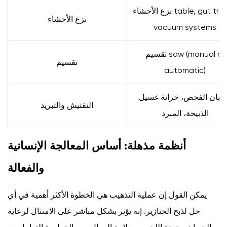
الشعر
نزع الأحشاء table, gut trucks,
4.3
نزع الأحشاء
vacuum systems
غناء
المشاعل
تقسيم saw (manual or
والأنفاق
تقسيم
automatic)
5
معدات
بان الفحص، خزانة غسيل
نزع
التفتيش والتبريد
الذبيحة، المبرد
الأحشاء
ومكافحة
التلوث
أنظمة مذهلة: أساس المعالجة الإنسانية
6
والفعالة
7
الاختيار
يمكن القول إن عملية التذهيب هي الخطوة الأكثر أهمية في أي
بين
خطوط
حل لذبح الخنازير. إنه يؤثر بشكل مباشر على الامتثال لرعاية
معالجة