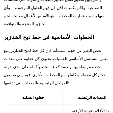
والفعالة
الصناعية، ولكن بكميات أقل. إن فهم الحلول الموجودة — وأي
3.1
منها يناسب عمليتك المحددة — هو الأساس لأعمال معالجة لحم
غاز
الخنزير المنتجة والمتوافقة.
ثاني
أكسيد
الخطوات الأساسية في خط ذبح الخنازير
الكربون
مذهل
بغض النظر عن حجم المنشأة، فإن كل خط لذبح الخنازير يتبع
3.2
مذهلة
نفس التسلسل الأساسي للعمليات. تحتوي كل خطوة على معدات
الكهربائية
محددة مرتبطة بها، وتعتمد كفاءة الخط بأكمله على مدى جودة
3.3
حجم كل محطة وتكاملها مع المحطات الأخرى. فيما يلي تفاصيل
الأسير
المراحل الرئيسية والمعدات التي تدعمها:
بولت
مذهل
المعدات الرئيسية
خطوة العملية
4
السمط
عقد الأقلام، قيادة الأزقة،
وإزالة