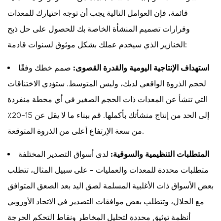
قائمة، فإن العوامل التالية يجب أن توجه اختيارك للمعدات
وقرارات تصميم المنشأة الخاصة بك للحصول على حل ذبح
الخنازير الذي سيخدم عملك بشكل موثوق لسنوات قادمة:
استهداف الإنتاجية اليومية والقدرة القصوى:
صمم خطك وفقًا
لحجم الذروة الواقعي لديك، وليس المتوسط. ستؤدي الاختناقات
التي تنشأ عن المعدات ذات الحجم الصغير في أي محطة منفردة
إلى الحد من إنتاج منشأتك بأكملها. قم ببناء ما لا يقل عن 15-20٪
من سعة الإرتفاع أعلى من الذروة المتوقعة.
المتطلبات التنظيمية والسوقية:
لدى أسواق التصدير المختلفة
متطلبات محددة للمعدات والعمليات - على سبيل المثال، تتطلب
بعض الأسواق ذات الأغلبية المسلمة لصق اليد بعد الصعق المتوافق
مع الحلال، وتتطلب بعض موافقات التصدير في الاتحاد الأوروبي
أنظمة توثيق محددة لتحليل المخاطر ونقاط التحكم الحرجة