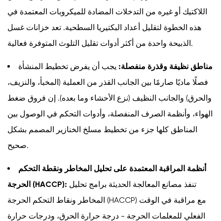
اللاكتيك أو غيره من التدخلات المضادة للميكروبات المعتمدة في
هذه الخطوة لتقليل أعداد البكتيريا السطحية. تعد خزانات غسل
الذبيحة واحدة من أكثر أدوات تقليل التلوث المتوفرة فعالية.
مناطق نظيفة وقذرة منفصلة:
يجب أن يفرض تخطيط المنشأة
فصلًا ماديًا صارمًا بين الجانب القذر من العملية (المخبأ، والنزيف،
والحرق) والجانب النظيف (نزع الأحشاء وما بعده). إن فروق ضغط
الهواء، وأنظمة الصرف المنفصلة، ​​وأدوات التحكم في الوصول بين
المناطق كلها جزء من تخطيط مسلخ الخنازير المصمم بشكل
صحيح.
أنظمة المراقبة المعتمدة على تحليل المخاطر ونقطة التحكم
تنفذ مصانع المعالجة الحديثة برامج تحليل
الحرجة (HACCP):
المخاطر ونقاط التحكم الحرجة (HACCP) مع مراقبة في الوقت
الفعلي للمعلمات الحرجة - درجة حرارة الحرق، ودرجات حرارة