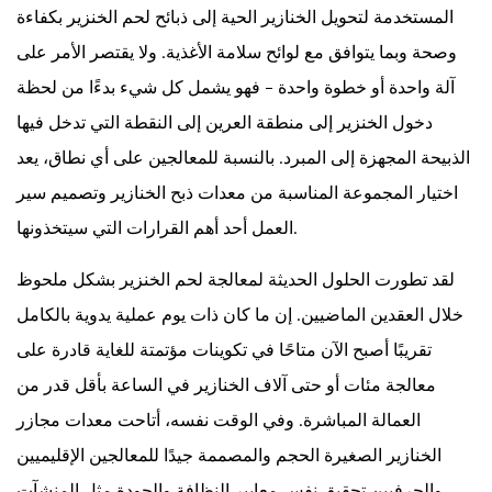
الخنازير
المستخدمة لتحويل الخنازير الحية إلى ذبائح لحم الخنزير بكفاءة
التي
وصحة وبما يتوافق مع لوائح سلامة الأغذية. ولا يقتصر الأمر على
تغطيها
آلة واحدة أو خطوة واحدة - فهو يشمل كل شيء بدءًا من لحظة
فعليًا
2
دخول الخنزير إلى منطقة العرين إلى النقطة التي تدخل فيها
الخطوات
الذبيحة المجهزة إلى المبرد. بالنسبة للمعالجين على أي نطاق، يعد
الأساسية
اختيار المجموعة المناسبة من معدات ذبح الخنازير وتصميم سير
في
العمل أحد أهم القرارات التي سيتخذونها.
خط
ذبح
لقد تطورت الحلول الحديثة لمعالجة لحم الخنزير بشكل ملحوظ
الخنازير
خلال العقدين الماضيين. إن ما كان ذات يوم عملية يدوية بالكامل
3
تقريبًا أصبح الآن متاحًا في تكوينات مؤتمتة للغاية قادرة على
أنظمة
معالجة مئات أو حتى آلاف الخنازير في الساعة بأقل قدر من
مذهلة:
أساس
العمالة المباشرة. وفي الوقت نفسه، أتاحت معدات مجازر
المعالجة
الخنازير الصغيرة الحجم والمصممة جيدًا للمعالجين الإقليميين
الإنسانية
والحرفيين تحقيق نفس معايير النظافة والجودة مثل المنشآت