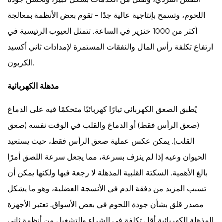
7.3
اللحوم، وتسمح بإنتاجية عالية جدًا - تقوم بعض الأنظمة بمعالجة
خطوط
ذبح
أكثر من 1000 خنزير في الساعة. تتمثل العيوب الرئيسية في
الخنازير
ارتفاع تكلفة رأس المال والنفقات المستمرة لإمدادات ثاني أكسيد
الأوتوماتيكية
الكربون.
بالكامل
8
مذهلة الكهربائية
أنظمة
النظافة
يُطبق الصعق الكهربائي تيارًا كهربائيًا متحكمًا فيه على الدماغ
والسلامة
(صعق الرأس فقط) أو الدماغ والقلب في الوقت نفسه (صعق
الغذائية
القلب). يمكن عكس عملية صعق الرأس فقط، حيث يستعيد
في
الحيوان وعيه إذا لم ينزف بسرعة، مما يجعل سرعة اللصق أمرًا
مسالخ
بالغ الأهمية. السكتة القلبية المذهلة لا رجعة فيها ولكنها يمكن أن
الخنازير
تسبب المزيد من دفقة الدم في الأنسجة العضلية، وهو ما يشكل
الحديثة
9
مصدر قلق بشأن جودة اللحوم في بعض الأسواق. تعتبر الأجهزة
العوامل
المذهلة الكهربائية أقل تكلفة في الشراء والتشغيل من أنظمة ثاني