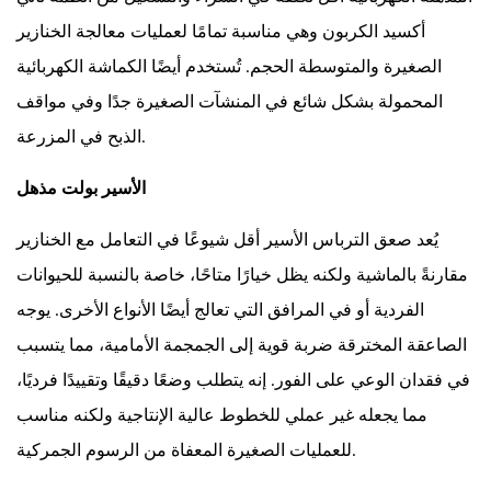
الرئيسية
أكسيد الكربون وهي مناسبة تمامًا لعمليات معالجة الخنازير
التي
الصغيرة والمتوسطة الحجم. تُستخدم أيضًا الكماشة الكهربائية
يجب
المحمولة بشكل شائع في المنشآت الصغيرة جدًا وفي مواقف
مراعاتها
عند
الذبح في المزرعة.
إنشاء
الأسير بولت مذهل
منشأة
لذبح
يُعد صعق الترباس الأسير أقل شيوعًا في التعامل مع الخنازير
الخنازير
مقارنةً بالماشية ولكنه يظل خيارًا متاحًا، خاصة بالنسبة للحيوانات
الفردية أو في المرافق التي تعالج أيضًا الأنواع الأخرى. يوجه
الصاعقة المخترقة ضربة قوية إلى الجمجمة الأمامية، مما يتسبب
في فقدان الوعي على الفور. إنه يتطلب وضعًا دقيقًا وتقييدًا فرديًا،
مما يجعله غير عملي للخطوط عالية الإنتاجية ولكنه مناسب
للعمليات الصغيرة المعفاة من الرسوم الجمركية.