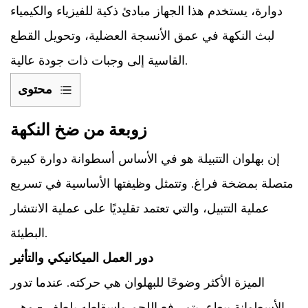
دوارة، يستخدم هذا الجهاز مبادئ ذكية للفيزياء والكيمياء
لبث النكهة في عمق الأنسجة العضلية، وتحويل القطع
القاسية إلى وجبات ذات جودة عالية.
محتوى
1
زوبعة
زوبعة من ضخ النكهة
من
إن بهلوان التتبيلة هو في الأساس أسطوانة دوارة كبيرة
ضخ
النكهة
متصلة بمضخة فراغ. وتتمثل وظيفتها الأساسية في تسريع
1.1
عملية التتبيل، والتي تعتمد تقليديًا على عملية الانتشار
دور
البطيئة.
العمل
الميكانيكي
دور العمل الميكانيكي والتأثير
والتأثير
الميزة الأكثر وضوحًا للبهلوان هي حركته. عندما تدور
1.2
الأسطوانة ببطء، يتم رفع اللحم وإسقاطه بلطف - وهي