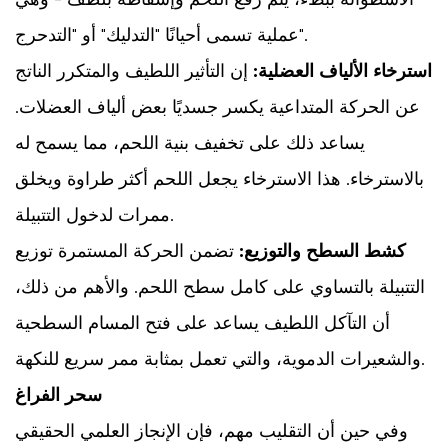
سحر
الفراغ
عملية تسمى أحيانًا "التدليك" أو "التدحرج".
2
استرخاء الألياف العضلية:
إن التأثير اللطيف والمتكرر الناتج
3
عن الحركة المتداعية يكسر جسديًا بعض ألياف العضلات.
التفاعل
الكيميائي
يساعد ذلك على تخفيف بنية اللحم، مما يسمح له
للتتبيل
بالاسترخاء. هذا الاسترخاء يجعل اللحم أكثر طراوة ويخلق
3.1
ممرات لدخول التتبيلة.
استخلاص
الملح
كشط السطح والتوزيع:
تضمن الحركة المستمرة توزيع
والبروتين
التتبيلة بالتساوي على كامل سطح اللحم. والأهم من ذلك،
3.2
أن التآكل اللطيف يساعد على فتح المسام السطحية
الأحماض
والإنزيمات
والشعيرات الدموية، والتي تعمل بمثابة ممر سريع للنكهة.
4
سحر الفراغ
لماذا
وفي حين أن التقليب مهم، فإن الإنجاز العلمي الحقيقي
يعتبر