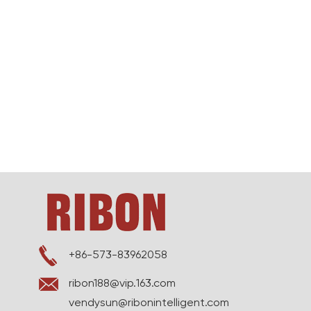
غرفة تدخين بتدفق هواء متغير
+86-573-83962058
ribon188@vip.163.com
vendysun@ribonintelligent.com