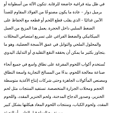
اللحوم
في ظل بيئة فراغية خاضعة للرقابة. تتكون الآلة من أسطوانة أو
بالفراغ؟
برميل دوار - عادة ما يكون مصنوعًا من الفولاذ المقاوم للصدأ
2
الآمن غذائيًا - الذي يقلب قطع اللحم أو قطعه مع الحفاظ على
كيف
يعمل
الضغط السلبي داخل الحجرة. يعمل هذا المزيج من العمل
بهلوان
الميكانيكي والضغط الفراغي على تسريع امتصاص المخللات
اللحوم
والمحلول الملحي والتوابل في عمق الأنسجة العضلية، وهو ما
فراغ؟
يتجاوز بكثير ما يمكن أن يحققه النقع التقليدي أو التدليك اليدوي.
3
الفوائد
تُستخدم أكواب اللحوم المفرغة على نطاق واسع في جميع أنحاء
الرئيسية
صناعة معالجة اللحوم، بدءًا من المسالخ التجارية واسعة النطاق
لاستخدام
ومصنعي المأكولات الجاهزة وحتى شركات إنتاج الأغذية متوسطة
آلة
الحجم ومحلات الجزارة المتخصصة. تستفيد المنتجات مثل لحم
تفريغ
اللحوم
الخنزير، وصدور الدجاج المدخنة، ولحم الخنزير المقدد، واللحوم
3.1
المقدد، ولحوم الكباب، ومنتجات اللحوم المعاد هيكلتها بشكل كبير
اختراق
من تفريغ الهواء قبل الطهي أو التعبئة.