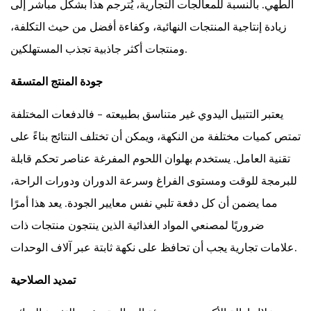
لا
الطهي. بالنسبة للمعالجات التجارية، يُترجم هذا بشكل مباشر إلى
تفرط
زيادة إنتاجية المنتجات النهائية، وكفاءة أفضل من حيث التكلفة،
في
ومنتجات أكثر جاذبية تجذب المستهلكين.
ملء
الطبل
جودة المنتج المتسقة
7.3
يعتبر التتبيل اليدوي غير متناسق بطبيعته - فالدفعات المختلفة
مطابقة
شدة
تمتص كميات مختلفة من النكهة، ويمكن أن تختلف النتائج بناءً على
الهبوط
تقنية العامل. يستخدم بهلوان اللحوم المفرغة عناصر تحكم قابلة
مع
للبرمجة للوقت ومستوى الفراغ وسرعة الدوران ودورات الراحة،
نوع
مما يضمن أن كل دفعة تلبي نفس معايير الجودة. يعد هذا أمرًا
اللحوم
ضروريًا لمصنعي المواد الغذائية الذين ينتجون منتجات ذات
7.4
استخدم
علامات تجارية يجب أن تحافظ على نكهة ثابتة عبر آلاف الوحدات.
دورات
تمديد الصلاحية
التعثر
والراحة