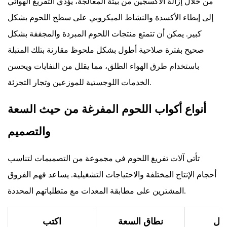
من خلال إزالة الأكسجين من بيئة المعالجة، يؤدي التفريغ الهوائي
بالتناوب
إلى إبطاء الأكسدة والنشاط الميكروبي على سطح اللحوم بشكل
7.5
كبير. يمكن أن تتمتع منتجات اللحوم المبردة والمجففة بشكل
صيانة
وتنظيف
صحيح بفترة صلاحية أطول بشكل ملحوظ مقارنة بتلك المتبلة
الجهاز
باستخدام طرق الهواء الطلق، مما يقلل من النفايات ويحسن
بانتظام
الخدمات اللوجستية للموزعين وتجار التجزئة.
8
تفريغ
أنواع أكواب اللحوم المفرغة من حيث السعة
اللحم
والتصميم
من
الهواء
مقابل
تأتي آلات تفريغ اللحوم في مجموعة من التصميمات لتناسب
طرق
أحجام الإنتاج المختلفة والاحتياجات التشغيلية. يساعد فهم الفروق
التتبيل
المشترين على مطابقة المعدات مع متطلباتهم المحددة.
الأخرى
9
 ل
نطاق السعة
اكتب