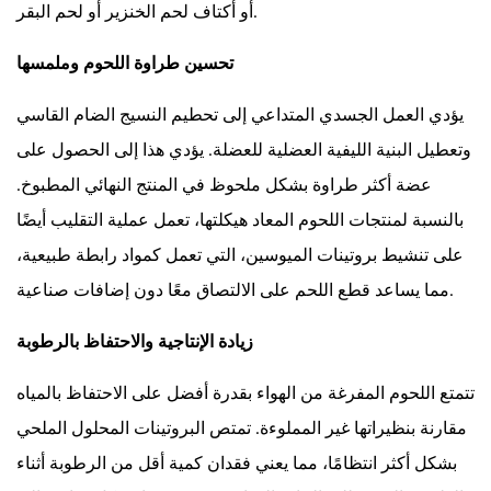
أو أكتاف لحم الخنزير أو لحم البقر.
نصائح
للحصول
تحسين طراوة اللحوم وملمسها
على
أفضل
يؤدي العمل الجسدي المتداعي إلى تحطيم النسيج الضام القاسي
النتائج
وتعطيل البنية الليفية العضلية للعضلة. يؤدي هذا إلى الحصول على
من
عضة أكثر طراوة بشكل ملحوظ في المنتج النهائي المطبوخ.
أكواب
بالنسبة لمنتجات اللحوم المعاد هيكلتها، تعمل عملية التقليب أيضًا
اللحوم
على تنشيط بروتينات الميوسين، التي تعمل كمواد رابطة طبيعية،
المفرغة
من
مما يساعد قطع اللحم على الالتصاق معًا دون إضافات صناعية.
الهواء
زيادة الإنتاجية والاحتفاظ بالرطوبة
7.1
إبقاء
تتمتع اللحوم المفرغة من الهواء بقدرة أفضل على الاحتفاظ بالمياه
اللحوم
مقارنة بنظيراتها غير المملوءة. تمتص البروتينات المحلول الملحي
باردة
بشكل أكثر انتظامًا، مما يعني فقدان كمية أقل من الرطوبة أثناء
7.2