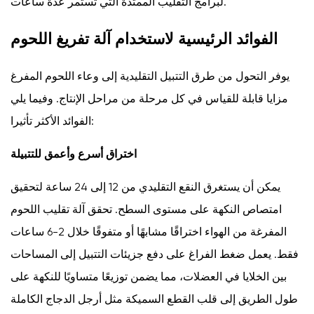
لبرامج التقليب الممتدة التي تستمر عدة ساعات.
يجب
البحث
الفوائد الرئيسية لاستخدام آلة تفريغ اللحوم
عنها
عند
يوفر التحول من طرق التتبيل التقليدية إلى وعاء اللحوم المفرغ
شراء
مزايا قابلة للقياس في كل مرحلة من مراحل الإنتاج. وفيما يلي
آلة
تجفيف
الفوائد الأكثر تأثيرا:
اللحوم
اختراق أسرع وأعمق للتتبيلة
بالتفريغ
6
يمكن أن يستغرق النقع التقليدي من 12 إلى 24 ساعة لتحقيق
منتجات
امتصاص النكهة على مستوى السطح. تحقق آلة تقليب اللحوم
اللحوم
المفرغة من الهواء اختراقًا مشابهًا أو متفوقًا خلال 2-6 ساعات
الشائعة
المصنوعة
فقط. يعمل ضغط الفراغ على دفع جزيئات التتبيل إلى المساحات
بالهبوط
بين الخلايا في العضلات، مما يضمن توزيعًا متساويًا للنكهة على
الفراغي
طول الطريق إلى قلب القطع السميكة مثل أرجل الدجاج الكاملة
7