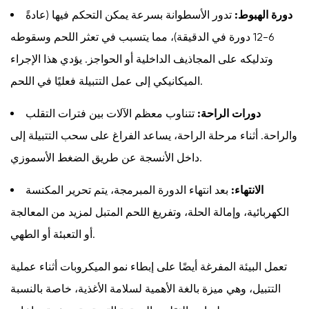
دورة الهبوط:
تدور الأسطوانة بسرعة يمكن التحكم فيها (عادةً
3.5
تمديد
6-12 دورة في الدقيقة)، مما يتسبب في تعثر اللحم وسقوطه
الصلاحية
وتدليكه على المجاذيف الداخلية أو الحواجز. يؤدي هذا الإجراء
4
الميكانيكي إلى عمل التتبيلة فعليًا في اللحم.
أنواع
أكواب
دورات الراحة:
تتناوب معظم الآلات بين فترات التقلب
اللحوم
والراحة. أثناء مرحلة الراحة، يساعد الفراغ على سحب التتبيلة إلى
المفرغة
داخل الأنسجة عن طريق الضغط الأسموزي.
من
حيث
الانتهاء:
بعد انتهاء الدورة المبرمجة، يتم تحرير المكنسة
السعة
الكهربائية، وإمالة الحلة، وتفريغ اللحم المتبل لمزيد من المعالجة
والتصميم
أو التعبئة أو الطهي.
5
المعلمات
تعمل البيئة المفرغة أيضًا على إبطاء نمو الميكروبات أثناء عملية
المهمة
التتبيل، وهي ميزة بالغة الأهمية لسلامة الأغذية، خاصة بالنسبة
التي