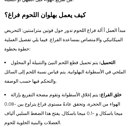
أسرع
وأعمق
كيف يعمل بهلوان اللحوم فراغ؟
للتتبيلة
3.2
مبدأ العمل أ
آلة فراغ اللحوم
تدور حول قوتين متزامنتين: التحريض
تحسين
الميكانيكي والامتصاص بمساعدة الفراغ. فيما يلي تفصيل العملية
طراوة
خطوة بخطوة:
اللحوم
وملمسها
التحميل:
يتم تحميل قطع اللحم النيئ والتتبيلة أو المحلول
3.3
الملحي في الأسطوانة البهلوانية. يتم قياس نسبة اللحم إلى السائل
زيادة
والتحكم فيها حسب الوصفة.
الإنتاجية
والاحتفاظ
خلق الفراغ:
يتم إغلاق الأسطوانة وتقوم مضخة التفريغ بإزالة
بالرطوبة
الهواء من الحجرة، وتحقق عادةً مستوى فراغ يتراوح بين -0.08
3.4
ميجا باسكال و -0.1 ميجا باسكال. يفتح هذا الضغط السلبي ألياف
جودة
المنتج
العضلات والبنية الخلوية للحوم.
المتسقة