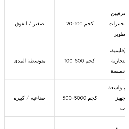
هل
آلة
لحرفيين
تجفيف
ومختبرات
20-100 كجم
صغير / الفوق
اللحوم
بالفراغ
لتطوير
تستحق
الاستثمار؟
لإقليمية،
التجارية
100-500 كجم
متوسطة المدى
المتخصصة
وم واسعة
تجهيز
500-5000 كجم
صناعية / كبيرة
رات