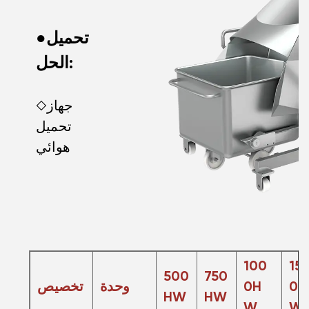
●تحميل
الحل:
◇جهاز
تحميل
هوائي
100
15
500
750
0H
0H
وحدة
تخصيص
HW
HW
W
W