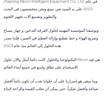
Zhejiang Ribon Intelligent Equipment Co., Ltd. في عام
2003 على يد السيد شي مينغ ونحن متخصصون في البحث
والتطوير وتصنيع آلات تجهيز اللحوم.
وبوصفنا المؤسسة المهنية لحلول الغرفة التدخين و جهاز مساج
وتفريغ الهواء و خط تقطيع وإزالة العظم في الصين، فإننا نصدر
هذه الحلول إلى العالم منذ عام 2003.
التكنولوجيا والحلول كانت دائما أمثل والآن حلول Ribon هي قيد
الاستخدام على نطاق واسع في جميع أنحاء العالم.
وما يتبقى هو إصرارنا على أن حلولنا يجب أن تكون دائماً أفضل
صياغة وأفضل تفكراً، حتى يمكن أن تجلب القيمة والراحة لإنتاج
عملائنا. نحن ندرك مسؤوليتنا تجاه عملائنا وبيئتنا. وسوف نطور
باستمرار أنظمتنا بشكل أكبر، لنقدم لكم تقنيات وخدمة أفضل.