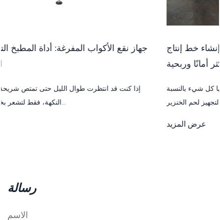
حل قطع الخنازير ونزع عظامها: كيفية إنشاء خط إنتاج
ج
أسرع وأكثر أمانًا وربحية
لماذا يغير الحل المناسب لقص الخنازير وإزالة عظامها كل شيء بالنسبة
لأي مصنع لتجهيز لحم الخنزير،...
عرض المزيد
رسالة