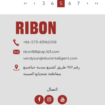
‹‹
‹
3
4
5
6
7
›
››
+86-573-83962058
ribon188@vip.163.com
vendysun@ribonintelligent.com
رقم 969 طريق كشينغ بمدينة جياشينغ
بمقاطعة تشجيانغ الصينية
اتصال: