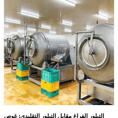
التبلور الفراغ مقابل التبلور التقليدي: غوص